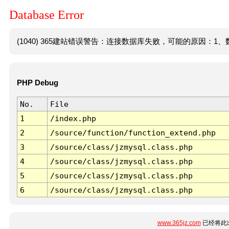
Database Error
(1040) 365建站错误警告：连接数据库失败，可能的原因：1、数
PHP Debug
No.
File
1
/index.php
2
/source/function/function_extend.php
3
/source/class/jzmysql.class.php
4
/source/class/jzmysql.class.php
5
/source/class/jzmysql.class.php
6
/source/class/jzmysql.class.php
www.365jz.com
已经将此