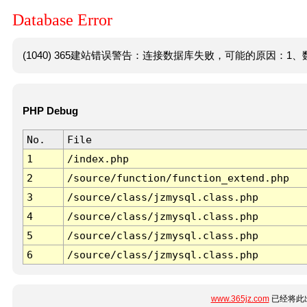
Database Error
(1040) 365建站错误警告：连接数据库失败，可能的原因：1、数
PHP Debug
No.
File
1
/index.php
2
/source/function/function_extend.php
3
/source/class/jzmysql.class.php
4
/source/class/jzmysql.class.php
5
/source/class/jzmysql.class.php
6
/source/class/jzmysql.class.php
www.365jz.com
已经将此