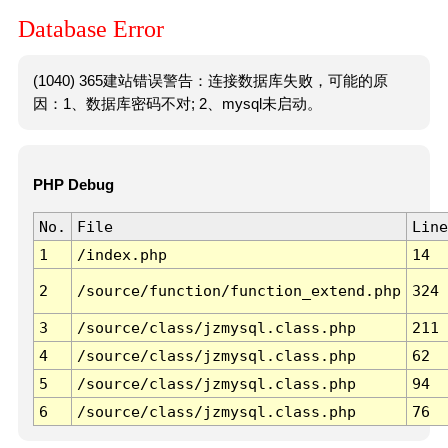
Database Error
(1040) 365建站错误警告：连接数据库失败，可能的原
因：1、数据库密码不对; 2、mysql未启动。
PHP Debug
No.
File
Line
1
/index.php
14
2
/source/function/function_extend.php
324
3
/source/class/jzmysql.class.php
211
4
/source/class/jzmysql.class.php
62
5
/source/class/jzmysql.class.php
94
6
/source/class/jzmysql.class.php
76