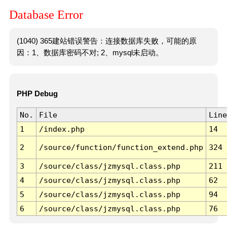
Database Error
(1040) 365建站错误警告：连接数据库失败，可能的原
因：1、数据库密码不对; 2、mysql未启动。
PHP Debug
No.
File
Line
1
/index.php
14
2
/source/function/function_extend.php
324
3
/source/class/jzmysql.class.php
211
4
/source/class/jzmysql.class.php
62
5
/source/class/jzmysql.class.php
94
6
/source/class/jzmysql.class.php
76