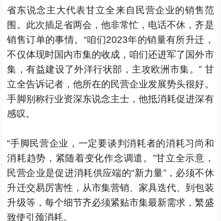
省东说念主大代表甘立全来自民营企业的销售范
围。此次插足省两会，他非常忙，电话不休，齐是
销售订单的事情。“咱们2023年的销量有所升迁，
不仅体现时国内市集的收成，咱们还进军了国外市
集，有益建设了外洋行状部，主攻欧洲市集。” 甘
立全告诉记者，他所在的民营企业发展势头很好。
手脚别称行业资深东说念主士，他抵消耗促进深有
感叹。
“手脚民营企业，一定要谈判消耗者的消耗习尚和
消耗趋势，紧随着变化作念调遣。”甘立全示意，
民营企业是促进消耗供应端的“新力量”，必须不休
升迁交易厉害性，从市集营销、家具迭代、到包装
升级等，每个细节齐必须紧贴市集最新需求，繁盛
致使引颈消耗。