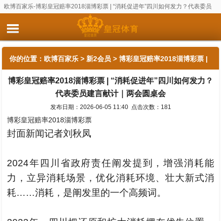
欧博百家乐-博彩皇冠赔率2018淄博彩票 | “消耗促进年”四川如何发力？代表委员
建言献计｜两会圆桌会
你的位置：
欧博百家乐
>
新2会员
> 博彩皇冠赔率2018淄博彩票 |
博彩皇冠赔率2018淄博彩票 | “消耗促进年”四川如何发力？
“消耗促进年”四川如何发力？代表委员建言献计｜两会圆桌会
代表委员建言献计｜两会圆桌会
发布日期：2026-06-05 11:40 点击次数：181
博彩皇冠赔率2018淄博彩票
封面新闻记者刘秋凤
2024年四川省政府责任阐发提到，增强消耗能
力，立异消耗场景，优化消耗环境、壮大新式消
耗……消耗，是阐发里的一个高频词。