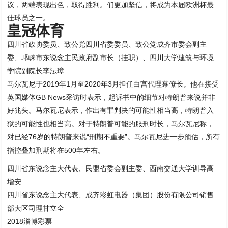
议，两端表现出色，取得胜利。们更加坚信，将成为本届欧洲杯最
佳球员之一。
皇冠体育
四川省政协委员、致公党四川省委委员、致公党成齐市委会副主
委、邛崃市东说念主民政府副市长（挂职）、四川大学建筑与环境
学院副院长李沄璋
马尔瓦尼于2019年1月至2020年3月担任白宫代理幕僚长。他在接受
英国媒体GB News采访时表示，起诉书中的细节对特朗普来说并非
好兆头。马尔瓦尼表示，作出有罪判决的可能性相当高，特朗普入
狱的可能性也相当高。对于特朗普可能的服刑时长，马尔瓦尼称，
对已经76岁的特朗普来说“刑期不重要”。马尔瓦尼进一步预估，所有
指控叠加刑期将在500年左右。
四川省东说念主大代表、民盟省委会副主委、西南交通大学训导高
增安
四川省东说念主大代表、成齐彩虹电器（集团）股份有限公司销售
部大区司理甘立全
2018淄博彩票