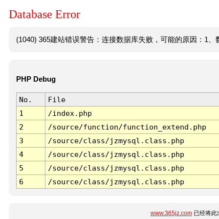
Database Error
(1040) 365建站错误警告：连接数据库失败，可能的原因：1、数
PHP Debug
No.
File
1
/index.php
2
/source/function/function_extend.php
3
/source/class/jzmysql.class.php
4
/source/class/jzmysql.class.php
5
/source/class/jzmysql.class.php
6
/source/class/jzmysql.class.php
www.365jz.com
已经将此