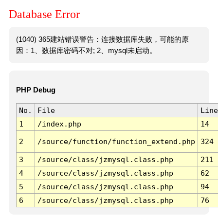
Database Error
(1040) 365建站错误警告：连接数据库失败，可能的原
因：1、数据库密码不对; 2、mysql未启动。
PHP Debug
No.
File
Line
1
/index.php
14
2
/source/function/function_extend.php
324
3
/source/class/jzmysql.class.php
211
4
/source/class/jzmysql.class.php
62
5
/source/class/jzmysql.class.php
94
6
/source/class/jzmysql.class.php
76