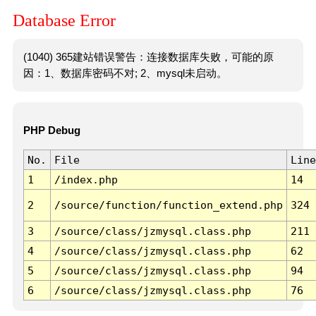
Database Error
(1040) 365建站错误警告：连接数据库失败，可能的原
因：1、数据库密码不对; 2、mysql未启动。
PHP Debug
No.
File
Line
1
/index.php
14
2
/source/function/function_extend.php
324
3
/source/class/jzmysql.class.php
211
4
/source/class/jzmysql.class.php
62
5
/source/class/jzmysql.class.php
94
6
/source/class/jzmysql.class.php
76