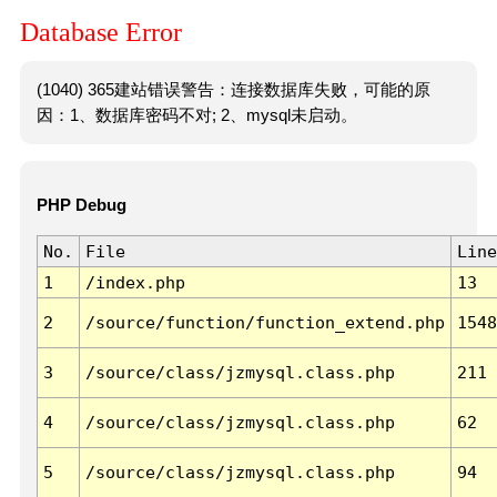
Database Error
(1040) 365建站错误警告：连接数据库失败，可能的原
因：1、数据库密码不对; 2、mysql未启动。
PHP Debug
No.
File
Line
1
/index.php
13
2
/source/function/function_extend.php
1548
3
/source/class/jzmysql.class.php
211
4
/source/class/jzmysql.class.php
62
5
/source/class/jzmysql.class.php
94