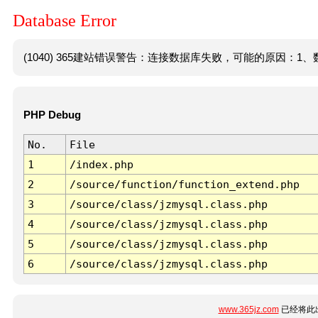
Database Error
(1040) 365建站错误警告：连接数据库失败，可能的原因：1、数
PHP Debug
No.
File
1
/index.php
2
/source/function/function_extend.php
3
/source/class/jzmysql.class.php
4
/source/class/jzmysql.class.php
5
/source/class/jzmysql.class.php
6
/source/class/jzmysql.class.php
www.365jz.com
已经将此