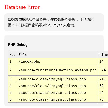
Database Error
(1040) 365建站错误警告：连接数据库失败，可能的原
因：1、数据库密码不对; 2、mysql未启动。
PHP Debug
No.
File
Line
1
/index.php
14
2
/source/function/function_extend.php
324
3
/source/class/jzmysql.class.php
211
4
/source/class/jzmysql.class.php
62
5
/source/class/jzmysql.class.php
94
6
/source/class/jzmysql.class.php
76