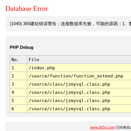
Database Error
(1040) 365建站错误警告：连接数据库失败，可能的原因：1、数
PHP Debug
No.
File
1
/index.php
2
/source/function/function_extend.php
3
/source/class/jzmysql.class.php
4
/source/class/jzmysql.class.php
5
/source/class/jzmysql.class.php
6
/source/class/jzmysql.class.php
www.365jz.com
已经将此