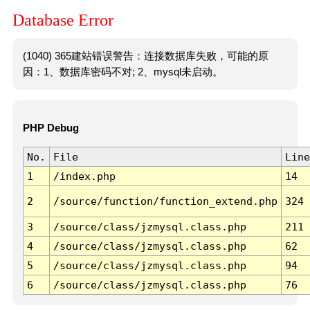
Database Error
(1040) 365建站错误警告：连接数据库失败，可能的原
因：1、数据库密码不对; 2、mysql未启动。
PHP Debug
No.
File
Line
1
/index.php
14
2
/source/function/function_extend.php
324
3
/source/class/jzmysql.class.php
211
4
/source/class/jzmysql.class.php
62
5
/source/class/jzmysql.class.php
94
6
/source/class/jzmysql.class.php
76