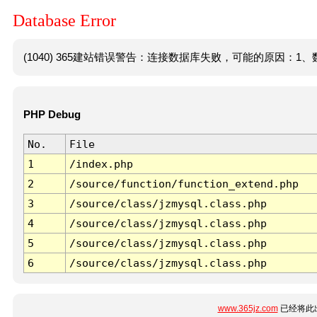
Database Error
(1040) 365建站错误警告：连接数据库失败，可能的原因：1、数
PHP Debug
No.
File
1
/index.php
2
/source/function/function_extend.php
3
/source/class/jzmysql.class.php
4
/source/class/jzmysql.class.php
5
/source/class/jzmysql.class.php
6
/source/class/jzmysql.class.php
www.365jz.com
已经将此