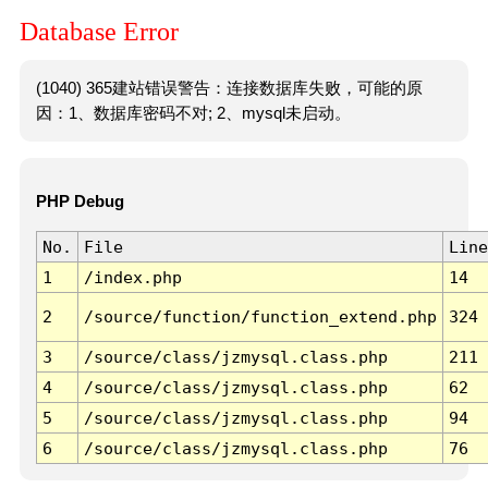
Database Error
(1040) 365建站错误警告：连接数据库失败，可能的原
因：1、数据库密码不对; 2、mysql未启动。
PHP Debug
No.
File
Line
1
/index.php
14
2
/source/function/function_extend.php
324
3
/source/class/jzmysql.class.php
211
4
/source/class/jzmysql.class.php
62
5
/source/class/jzmysql.class.php
94
6
/source/class/jzmysql.class.php
76