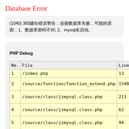
Database Error
(1040) 365建站错误警告：连接数据库失败，可能的原
因：1、数据库密码不对; 2、mysql未启动。
PHP Debug
No.
File
Line
1
/index.php
13
2
/source/function/function_extend.php
1548
3
/source/class/jzmysql.class.php
211
4
/source/class/jzmysql.class.php
62
5
/source/class/jzmysql.class.php
94