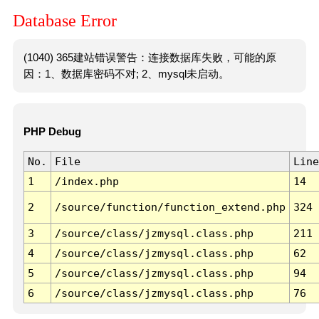
Database Error
(1040) 365建站错误警告：连接数据库失败，可能的原
因：1、数据库密码不对; 2、mysql未启动。
PHP Debug
No.
File
Line
1
/index.php
14
2
/source/function/function_extend.php
324
3
/source/class/jzmysql.class.php
211
4
/source/class/jzmysql.class.php
62
5
/source/class/jzmysql.class.php
94
6
/source/class/jzmysql.class.php
76