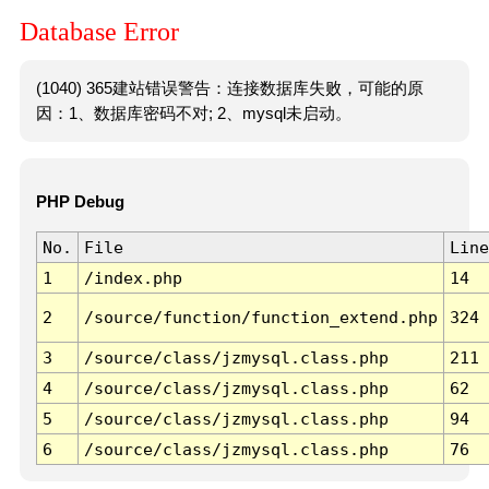
Database Error
(1040) 365建站错误警告：连接数据库失败，可能的原
因：1、数据库密码不对; 2、mysql未启动。
PHP Debug
No.
File
Line
1
/index.php
14
2
/source/function/function_extend.php
324
3
/source/class/jzmysql.class.php
211
4
/source/class/jzmysql.class.php
62
5
/source/class/jzmysql.class.php
94
6
/source/class/jzmysql.class.php
76